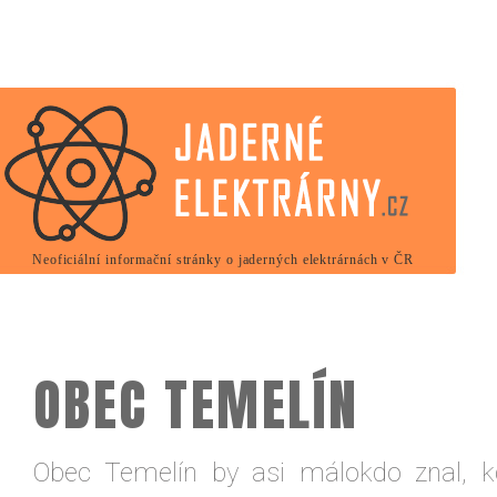
Neoficiální informační stránky o jaderných elektrárnách v ČR
OBEC TEMELÍN
Obec Temelín by asi málokdo znal, k