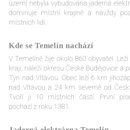
území nebyla vybudována jaderná elektr
dominuje místní krajině a navždy poz
místních lidí.
Kde se Temelín nachází
V Temelíně žije okolo 860 obyvatel. Lež
kraji, náleží okresu České Budějovice a p
Týn nad Vltavou. Obec leží 6 km jihoz
nad Vltavou a 24 km severně od Český
Tvoří ji 10 místních částí. První p
pochází z roku 1381.
Jaderná elektrárna Temelín