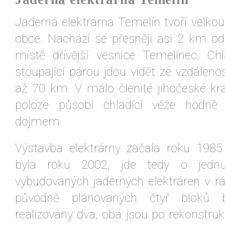
Jaderná elektrárna Temelín tvoří velkou
obce. Nachází se přesněji asi 2 km o
místě dřívější vesnice Temelínec. Ch
stoupající párou jdou vidět ze vzdálenos
až 70 km. V málo členité jihočeské kra
poloze působí chladící věže hodně
dojmem.
Výstavba elektrárny začala roku 198
byla roku 2002, jde tedy o jednu
vybudovaných jaderných elektráren v r
původně plánovaných čtyř bloků 
realizovány dva, oba jsou po rekonstruk