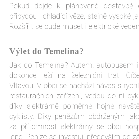
Pokud dojde k plánované dostavbě d
přibydou i chladící věže, stejně vysoké ja
Rozšířit se bude muset i elektrické veden
Výlet do Temelína?
Jak do Temelína? Autem, autobusem i
dokonce leží na železniční trati Číč
Vltavou. V obci se nachází náves s rybn
restauračních zařízení, vedou do ní cyk
díky elektrárně poměrně hojně navšt
cyklisty. Díky penězům obdrženým ja
za přítomnost elektrárny se obci hos
lépe. Peníze se investují především do zál