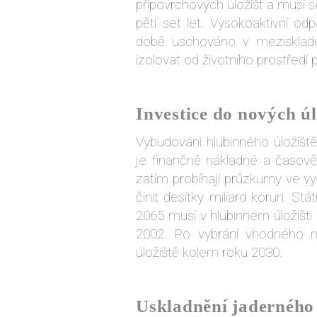
přípovrchových úložišť a musí se
pěti set let. Vysokoaktivní o
době uschováno v mezisklade
izolovat od životního prostředí p
Investice do nových úl
Vybudování hlubinného úložišt
je finančně nákladné a časov
zatím probíhají průzkumy ve vy
činit desítky miliard korun. St
2065 musí v hlubinném úložišti
2002. Po vybrání vhodného m
úložiště kolem roku 2030.
Uskladnění jadernéh