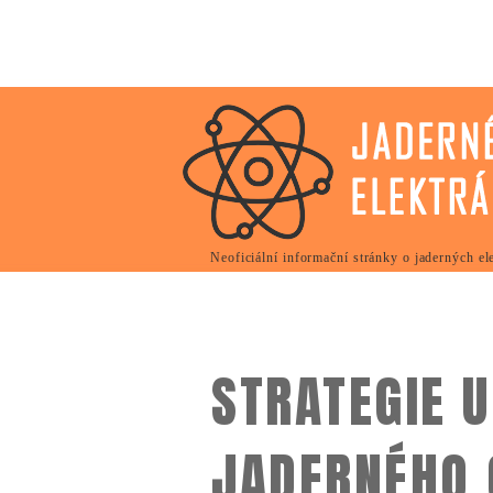
Neoficiální informační stránky o jaderných e
STRATEGIE 
JADERNÉHO