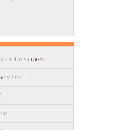
v okolí elektráren
ad Vltavou
č
ice