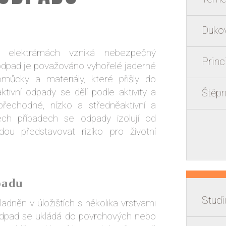
Duko
 elektrárnách vzniká nebezpečný
Princ
 odpad je považováno vyhořelé jaderné
omůcky a materiály, které přišly do
ktivní odpady se dělí podle aktivity a
Štěpn
řechodné, nízko a středněaktivní a
ech případech se odpady izolují od
ou představovat riziko pro životní
padu
Studi
adněn v úložištích s několika vrstvami
í odpad se ukládá do povrchových nebo