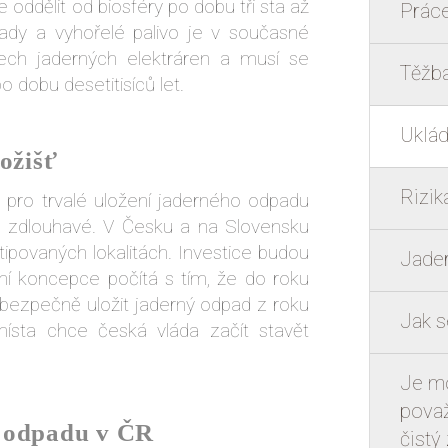
 oddělit od biosféry po dobu tři sta až
Práce
dpady a vyhořelé palivo je v současné
ch jaderných elektráren a musí se
Těžba
o dobu desetitisíců let.
Uklád
ožišť
Rizik
ě pro trvalé uložení jaderného odpadu
ě zdlouhavé. V Česku a na Slovensku
tipovaných lokalitách. Investice budou
Jader
átní koncepce počítá s tím, že do roku
 bezpečně uložit jaderný odpad z roku
Jak s
ísta chce česká vláda začít stavět
Je mo
považ
o odpadu v ČR
čistý