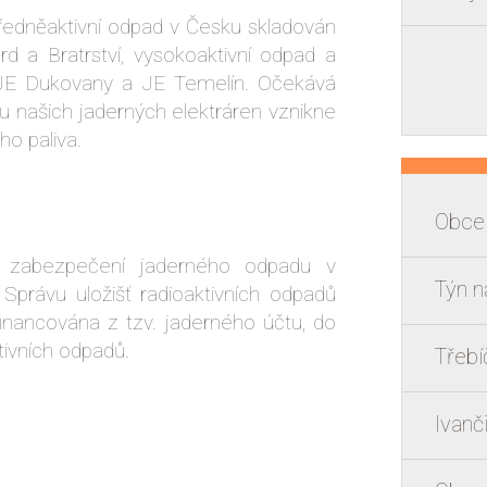
ředněaktivní odpad v Česku skladován
d a Bratrství, vysokoaktivní odpad a
 JE Dukovany a JE Temelín. Očekává
ou našich jaderných elektráren vznikne
ho paliva.
Obce 
 zabezpečení jaderného odpadu v
Týn n
il Správu uložišť radioaktivních odpadů
financována z tzv. jaderného účtu, do
tivních odpadů.
Třebí
Ivanč