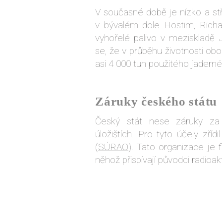
V současné době je nízko a st
v bývalém dole Hostim, Richar
vyhořelé palivo v meziskladě
se, že v průběhu životnosti ob
asi 4 000 tun použitého jaderné
Záruky českého státu
Český stát nese záruky za
úložištích. Pro tyto účely zříd
(
SÚRAO
). Tato organizace je 
něhož přispívají původci radioak