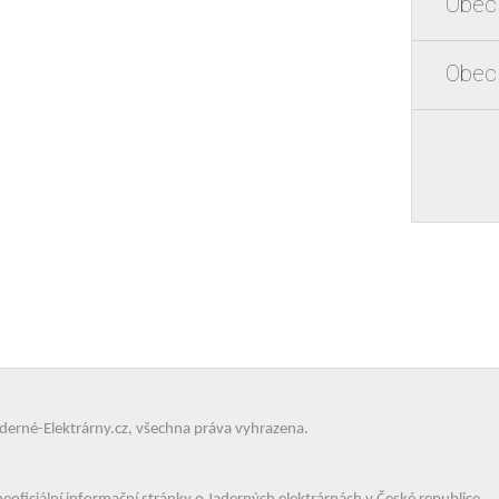
Obec
Obec
derné-Elektrárny.cz
, všechna práva vyhrazena.