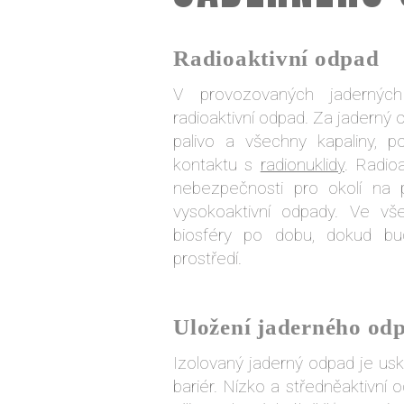
Radioaktivní odpad
V provozovaných jaderných
radioaktivní odpad. Za jaderný
palivo a všechny kapaliny, p
kontaktu s
radionuklidy
. Radioa
nebezpečnosti pro okolí na p
vysokoaktivní odpady. Ve vš
biosféry po dobu, dokud bud
prostředí.
Uložení jaderného od
Izolovaný jaderný odpad je uskl
bariér. Nízko a středněaktivn