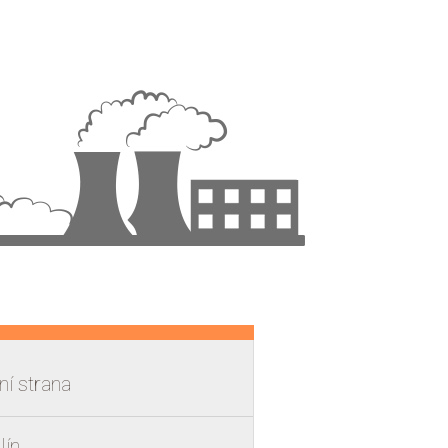
í strana
lín