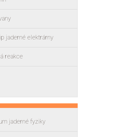
vany
ip jaderné elektrárny
á reakce
um jaderné fyziky