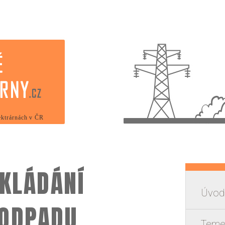
lektrárnách v ČR
UKLÁDÁNÍ
Úvodn
 ODPADU
Teme