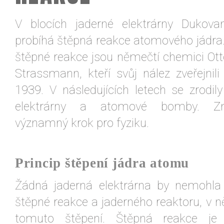
V blocích jaderné elektrárny Dukov
probíhá štěpná reakce atomového jádra. 
štěpné reakce jsou němečtí chemici Ott
Strassmann, kteří svůj nález zveřejnili
1939. V následujících letech se zrodily
elektrárny a atomové bomby. Z
významný krok pro fyziku.
Princip štěpení jádra atomu
Žádná jaderná elektrárna by nemohla
štěpné reakce a jaderného reaktoru, v 
tomuto štěpení. Štěpná reakce je