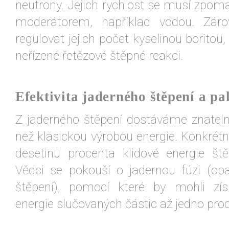
neutrony. Jejich rychlost se musí zpoma
moderátorem, například vodou. Zár
regulovat jejich počet kyselinou boritou
neřízené řetězové štěpné reakci.
Efektivita jaderného štěpení a pa
Z jaderného štěpení dostáváme znateln
než klasickou výrobou energie. Konkrétn
desetinu procenta klidové energie št
Vědci se pokouší o jadernou fúzi (op
štěpení), pomocí které by mohli zís
energie slučovaných částic až jedno proc