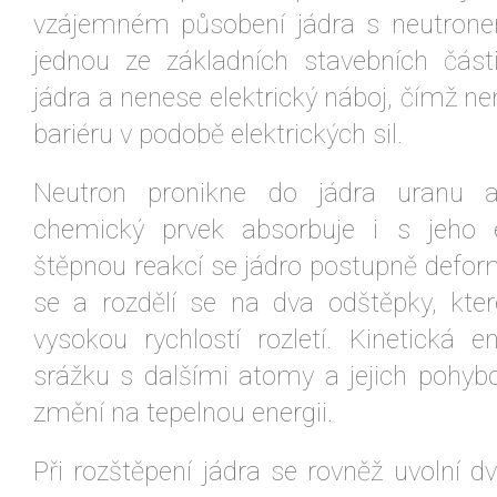
vzájemném působení jádra s neutrone
jednou ze základních stavebních čás
jádra a nenese elektrický náboj, čímž n
bariéru v podobě elektrických sil.
Neutron pronikne do jádra uranu a
chemický prvek absorbuje i s jeho e
štěpnou reakcí se jádro postupně defor
se a rozdělí se na dva odštěpky, kte
vysokou rychlostí rozletí. Kinetická e
srážku s dalšími atomy a jejich pohyb
změní na tepelnou energii.
Při rozštěpení jádra se rovněž uvolní dv