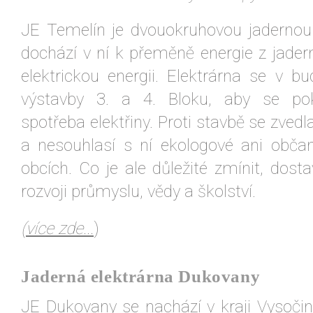
JE Temelín je dvouokruhovou jadernou
dochází v ní k přeměně energie z jader
elektrickou energii. Elektrárna se v 
výstavby 3. a 4. Bloku, aby se pok
spotřeba elektřiny. Proti stavbě se zvedl
a nesouhlasí s ní ekologové ani občan
obcích. Co je ale důležité zmínit, dost
rozvoji průmyslu, vědy a školství.
(
více zde...
)
Jaderná elektrárna Dukovany
JE Dukovany
se nachází v kraji Vysoči