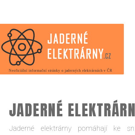
Neoficiální informační stránky o jaderných elektrárnách v ČR
JADERNÉ ELEKTRÁR
Jaderné elektrárny pomáhají ke sni