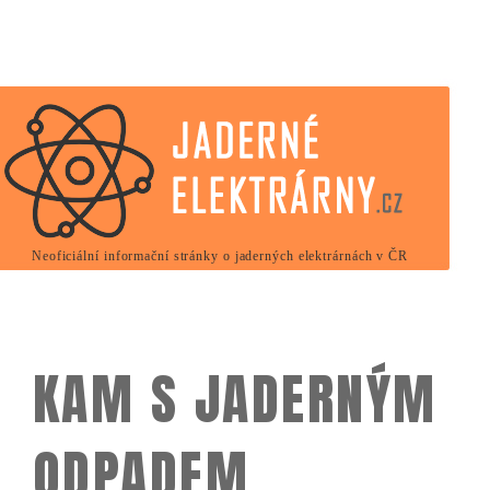
Neoficiální informační stránky o jaderných elektrárnách v ČR
KAM S JADERNÝM
ODPADEM