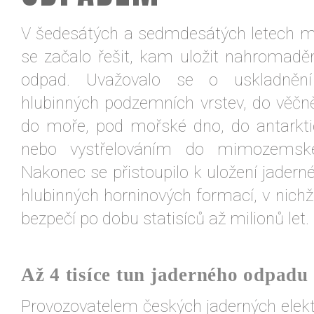
V šedesátých a sedmdesátých letech mi
se začalo řešit, kam uložit nahromaděn
odpad. Uvažovalo se o uskladněn
hlubinných podzemních vrstev, do věčn
do moře, pod mořské dno, do antarkti
nebo vystřelováním do mimozemské
Nakonec se přistoupilo k uložení jader
hlubinných horninových formací, v nich
bezpečí po dobu statisíců až milionů let.
Až 4 tisíce tun jaderného odpadu
Provozovatelem českých jaderných elek